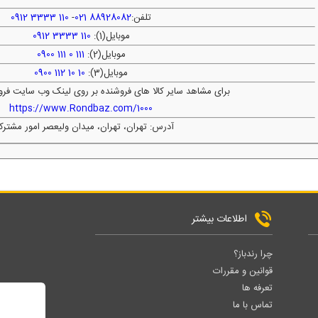
تلفن:
88928082 021
-
110 3333 0912
موبایل(1):
110 3333 0912
موبایل(2):
111 0 111 0900
موبایل(3):
10 10 112 0900
برای مشاهد سایر کالا های فروشنده بر روی لینک وب سایت فرو
https://www.Rondbaz.com/1000
آدرس: تهران، تهران، میدان ولیعصر امور مشترک
اطلاعات بیشتر
چرا رندباز؟
قوانین و مقررات
تعرفه ها
تماس با ما