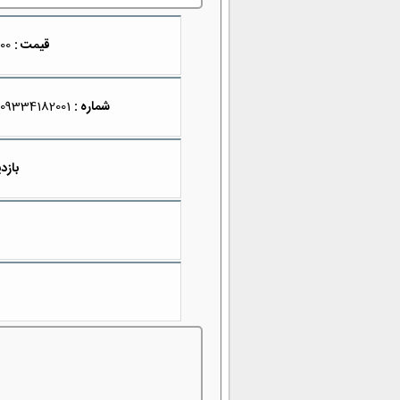
قیمت :
2,500,000
شماره :
09334182001
بازدی