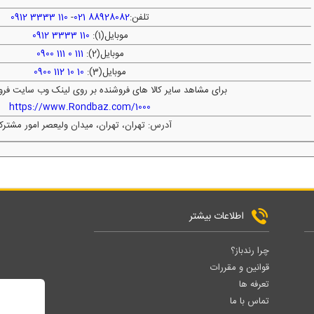
تلفن:
88928082 021
-
110 3333 0912
موبایل(1):
110 3333 0912
موبایل(2):
111 0 111 0900
موبایل(3):
10 10 112 0900
برای مشاهد سایر کالا های فروشنده بر روی لینک وب سایت فرو
https://www.Rondbaz.com/1000
آدرس: تهران، تهران، میدان ولیعصر امور مشترک
اطلاعات بیشتر
چرا رندباز؟
قوانین و مقررات
تعرفه ها
تماس با ما