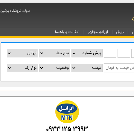
درباره فروشگاه پرشین
ل
رایتل
اپراتور مجازی
امکانات و راهنما
0933 125 3993