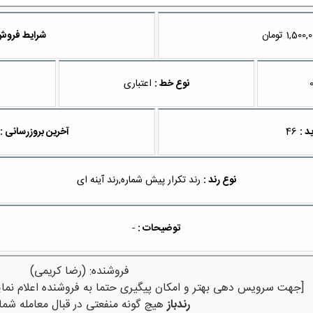
تومان
شرایط فروش
نوع خط :
اعتباری
د :
46
آخرین بروزرسانی :
نوع رند :
رند تکرار پیش شماره,رند آینه ای
توضیحات :
-
فروشنده: (رضا کریمی)
[جهت سرویس دهی بهتر و امکان پیگیری حتما به فروشنده اعلام نمای
رندباز
هیچ گونه منفعتی در قبال معامله شما 