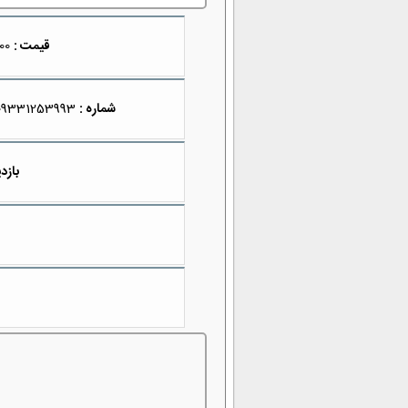
قیمت :
1,500,000
شماره :
09331253993
بازدی