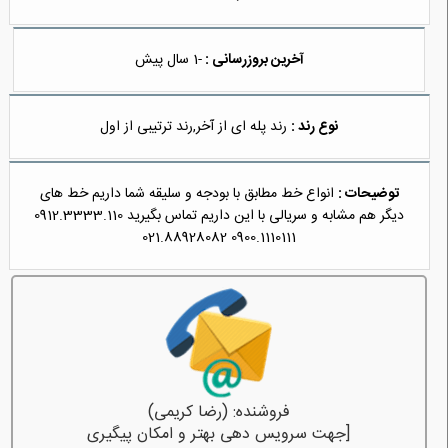
آخرین بروزرسانی :
-1 سال پیش
نوع رند :
رند پله ای از آخر,رند ترتیبی از اول
توضیحات :
انواع خط مطابق با بودجه و سلیقه شما داریم خط های
دیگر هم مشابه و سریالی با این داریم تماس بگیرید 0912.3333.110
0900.1110111 021.88928082
فروشنده: (رضا کریمی)
[جهت سرویس دهی بهتر و امکان پیگیری