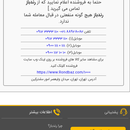
حتما به فروشنده اعلام نمایید که از
رندباز
تماس می گیرید.]
رندباز
هیچ گونه منفعتی در قبال معامله شما
ندارد.
تلفن:
88928082 021
-
110 3333 0912
موبایل(1):
110 3333 0912
موبایل(2):
111 0 111 0900
موبایل(3):
10 10 112 0900
برای مشاهد سایر کالا های فروشنده بر روی لینک وب سایت
فروشنده کلیلک کنید.
https://www.Rondbaz.com/1000
آدرس: تهران، تهران، میدان ولیعصر امور مشترکین
اطلاعات بیشتر
پشتیبانی
چرا رندباز؟