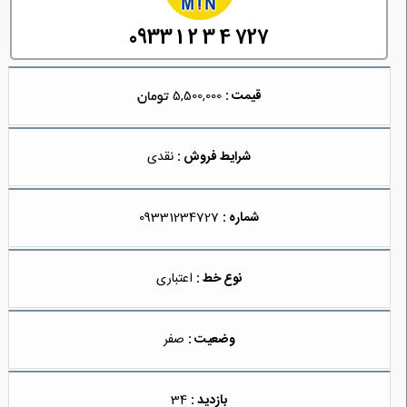
0933 1 2 3 4 727
قیمت :
5,500,000
شرایط فروش :
نقدی
شماره :
09331234727
نوع خط :
اعتباری
وضعیت :
صفر
بازدید :
34