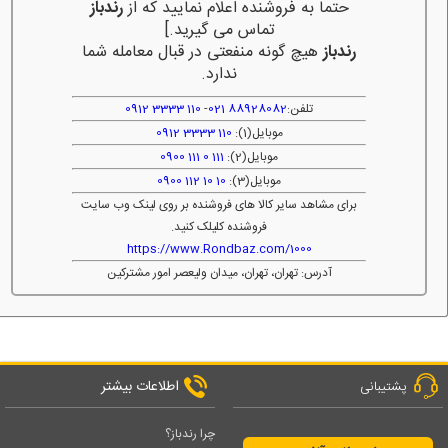
حتما به فروشنده اعلام نمایید که از
رندباز
تماس می گیرید.]
رندباز
هیچ گونه منفعتی در قبال معامله شما
ندارد.
تلفن:
88928082 021
-
110 3333 0912
موبایل(1):
110 3333 0912
موبایل(2):
111 0 111 0900
موبایل(3):
10 10 112 0900
برای مشاهد سایر کالا های فروشنده بر روی لینک وب سایت
فروشنده کلیلک کنید.
https://www.Rondbaz.com/1000
آدرس: تهران، تهران، میدان ولیعصر امور مشترکین
اطلاعات بیشتر
پشتیبانی
چرا رندباز؟