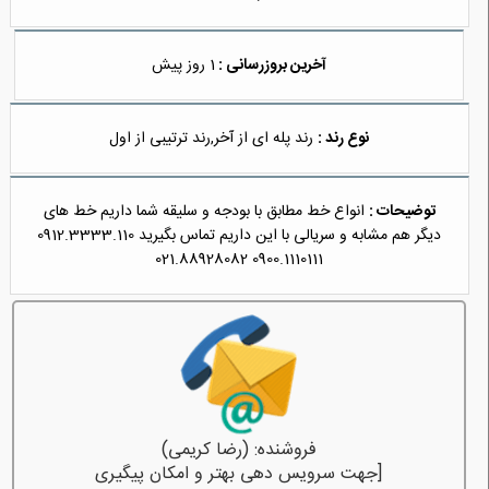
آخرین بروزرسانی :
1 روز پیش
نوع رند :
رند پله ای از آخر,رند ترتیبی از اول
توضیحات :
انواع خط مطابق با بودجه و سلیقه شما داریم خط های
دیگر هم مشابه و سریالی با این داریم تماس بگیرید 0912.3333.110
0900.1110111 021.88928082
فروشنده: (رضا کریمی)
[جهت سرویس دهی بهتر و امکان پیگیری