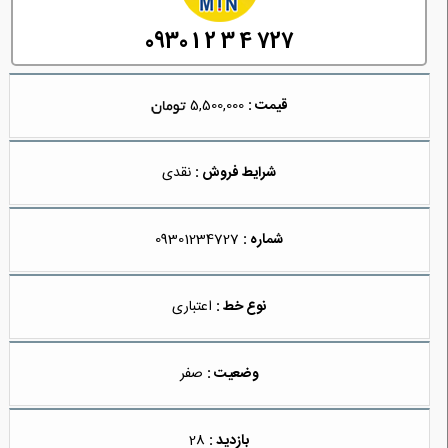
0930 1 2 3 4 727
قیمت :
5,500,000
شرایط فروش :
نقدی
شماره :
09301234727
نوع خط :
اعتباری
وضعیت :
صفر
بازدید :
28