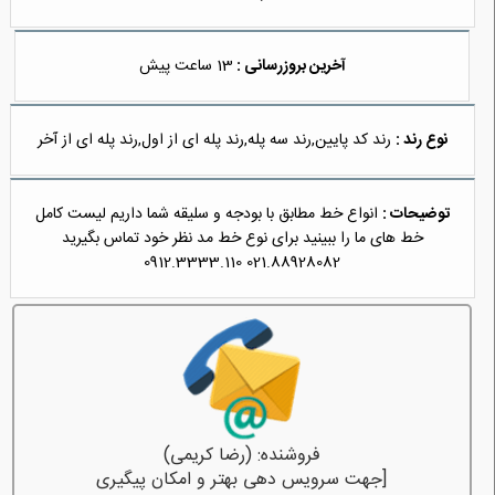
آخرین بروزرسانی :
13 ساعت پیش
نوع رند :
رند کد پایین,رند سه پله,رند پله ای از اول,رند پله ای از آخر
توضیحات :
انواع خط مطابق با بودجه و سلیقه شما داریم لیست کامل
خط های ما را ببینید برای نوع خط مد نظر خود تماس بگیرید
021.88928082 0912.3333.110
فروشنده: (رضا کریمی)
[جهت سرویس دهی بهتر و امکان پیگیری