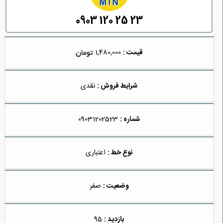
0903 120 25 23
قیمت :
1,480,000
شرایط فروش :
نقدی
شماره :
09031202523
نوع خط :
اعتباری
وضعیت :
صفر
بازدید :
95