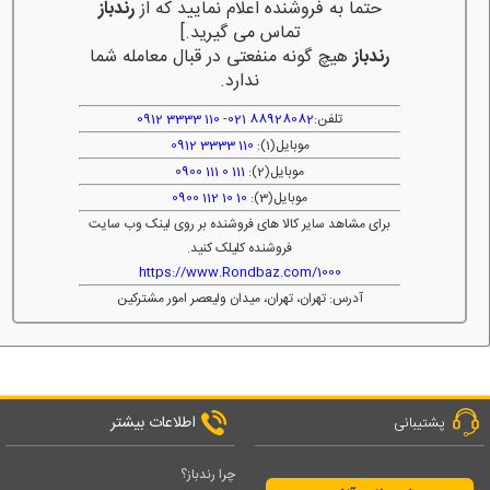
حتما به فروشنده اعلام نمایید که از
رندباز
تماس می گیرید.]
رندباز
هیچ گونه منفعتی در قبال معامله شما
ندارد.
تلفن:
88928082 021
-
110 3333 0912
موبایل(1):
110 3333 0912
موبایل(2):
111 0 111 0900
موبایل(3):
10 10 112 0900
برای مشاهد سایر کالا های فروشنده بر روی لینک وب سایت
فروشنده کلیلک کنید.
https://www.Rondbaz.com/1000
آدرس: تهران، تهران، میدان ولیعصر امور مشترکین
اطلاعات بیشتر
پشتیبانی
چرا رندباز؟