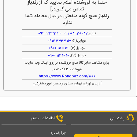
حتما به فروشنده اعلام نمایید که از
رندباز
تماس می گیرید.]
رندباز
هیچ گونه منفعتی در قبال معامله شما
ندارد.
تلفن:
88928082 021
-
110 3333 0912
موبایل(1):
110 3333 0912
موبایل(2):
111 0 111 0900
موبایل(3):
10 10 112 0900
برای مشاهد سایر کالا های فروشنده بر روی لینک وب سایت
فروشنده کلیلک کنید.
https://www.Rondbaz.com/1000
آدرس: تهران، تهران، میدان ولیعصر امور مشترکین
اطلاعات بیشتر
پشتیبانی
چرا رندباز؟