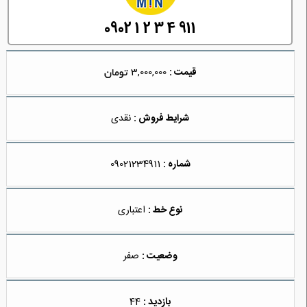
0902 1 2 3 4 911
قیمت :
3,000,000
شرایط فروش :
نقدی
شماره :
09021234911
نوع خط :
اعتباری
وضعیت :
صفر
بازدید :
44