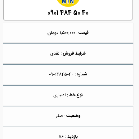
0901 484 50 40
قیمت :
1,500,000
شرایط فروش :
نقدی
شماره :
09014845040
نوع خط :
اعتباری
وضعیت :
صفر
بازدید :
56