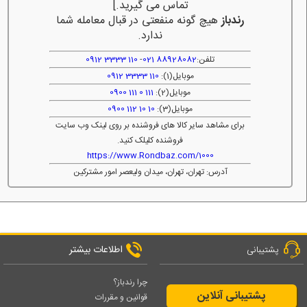
تماس می گیرید.]
رندباز
هیچ گونه منفعتی در قبال معامله شما
ندارد.
تلفن:
88928082 021
-
110 3333 0912
موبایل(1):
110 3333 0912
موبایل(2):
111 0 111 0900
موبایل(3):
10 10 112 0900
برای مشاهد سایر کالا های فروشنده بر روی لینک وب سایت
فروشنده کلیلک کنید.
https://www.Rondbaz.com/1000
آدرس: تهران، تهران، میدان ولیعصر امور مشترکین
اطلاعات بیشتر
پشتیبانی
چرا رندباز؟
پشتیبانی آنلاین
قوانین و مقررات