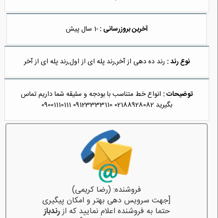
آخرین بروزرسانی :
-1 سال پیش
نوع رند :
رند ده دهی از آخر,رند پله ای از اول,رند پله ای از آخر
توضیحات :
انواع خط متناسب با بودجه و سلیقه شما داریم تماس
بگیرید 02188928082 09123333110 09001110111
فروشنده: (رضا کریمی)
[جهت سرویس دهی بهتر و امکان پیگیری
حتما به فروشنده اعلام نمایید که از
رندباز