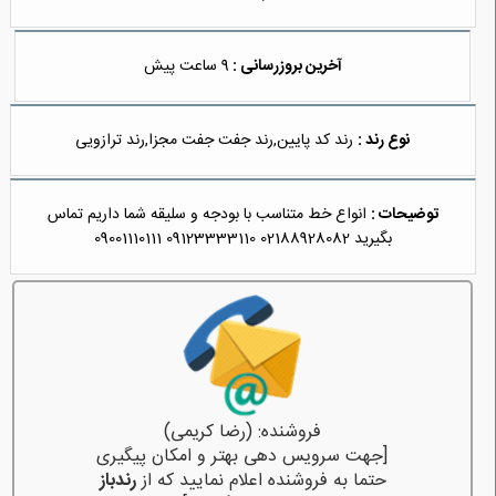
آخرین بروزرسانی :
9 ساعت پیش
نوع رند :
رند کد پایین,رند جفت جفت مجزا,رند ترازویی
توضیحات :
انواع خط متناسب با بودجه و سلیقه شما داریم تماس
بگیرید 02188928082 09123333110 09001110111
فروشنده: (رضا کریمی)
[جهت سرویس دهی بهتر و امکان پیگیری
حتما به فروشنده اعلام نمایید که از
رندباز