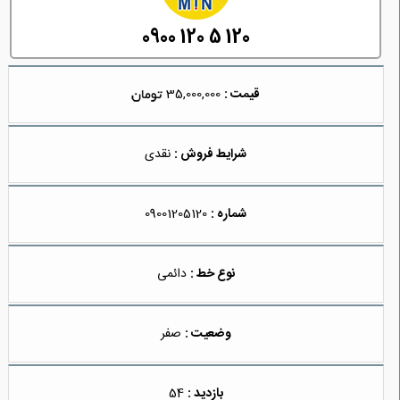
0900 120 5 120
قیمت :
35,000,000
شرایط فروش :
نقدی
شماره :
09001205120
نوع خط :
دائمی
وضعیت :
صفر
بازدید :
54