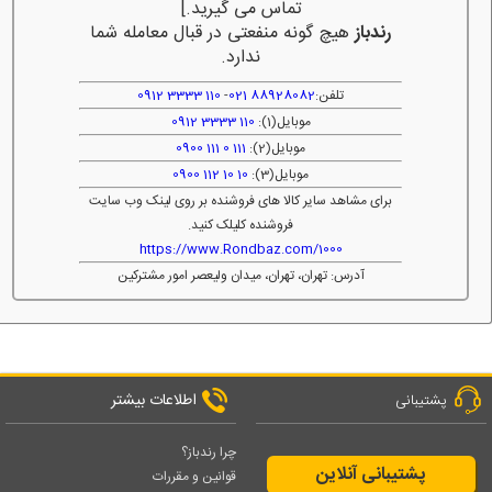
تماس می گیرید.]
رندباز
هیچ گونه منفعتی در قبال معامله شما
ندارد.
تلفن:
88928082 021
-
110 3333 0912
موبایل(1):
110 3333 0912
موبایل(2):
111 0 111 0900
موبایل(3):
10 10 112 0900
برای مشاهد سایر کالا های فروشنده بر روی لینک وب سایت
فروشنده کلیلک کنید.
https://www.Rondbaz.com/1000
آدرس: تهران، تهران، میدان ولیعصر امور مشترکین
اطلاعات بیشتر
پشتیبانی
چرا رندباز؟
پشتیبانی آنلاین
قوانین و مقررات