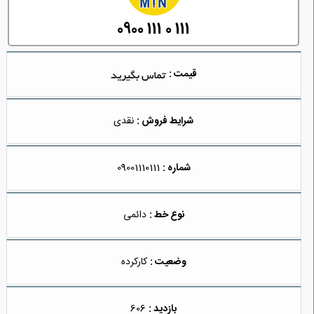
0900 111 0 111
قیمت :
شرایط فروش :
نقدی
شماره :
09001110111
نوع خط :
دائمی
وضعیت :
کارکرده
بازدید :
606