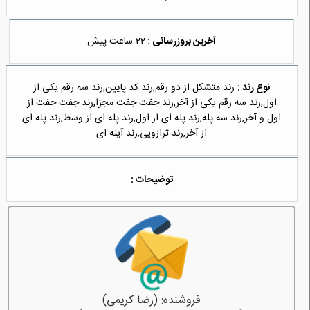
آخرین بروزرسانی :
22 ساعت پیش
نوع رند :
رند متشکل از دو رقم,رند کد پایین,رند سه رقم یکی از
اول,رند سه رقم یکی از آخر,رند جفت جفت مجزا,رند جفت جفت از
اول و آخر,رند سه پله,رند پله ای از اول,رند پله ای از وسط,رند پله ای
از آخر,رند ترازویی,رند آینه ای
توضیحات :
فروشنده: (رضا کریمی)