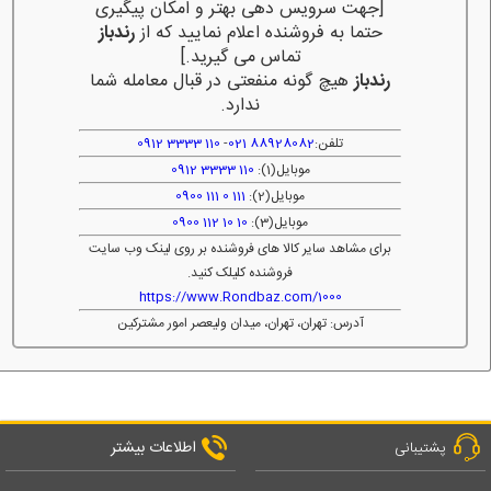
[جهت سرویس دهی بهتر و امکان پیگیری
حتما به فروشنده اعلام نمایید که از
رندباز
تماس می گیرید.]
رندباز
هیچ گونه منفعتی در قبال معامله شما
ندارد.
تلفن:
88928082 021
-
110 3333 0912
موبایل(1):
110 3333 0912
موبایل(2):
111 0 111 0900
موبایل(3):
10 10 112 0900
برای مشاهد سایر کالا های فروشنده بر روی لینک وب سایت
فروشنده کلیلک کنید.
https://www.Rondbaz.com/1000
آدرس: تهران، تهران، میدان ولیعصر امور مشترکین
اطلاعات بیشتر
پشتیبانی