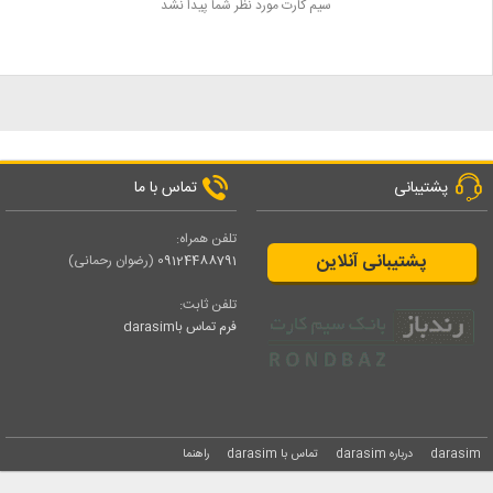
سیم کارت مورد نظر شما پیدا نشد
پشتیبانی
تماس با ما
تلفن همراه:
پشتیبانی آنلاین
09124488791
(رضوان رحمانی)
تلفن ثابت:
فرم تماس باdarasim
darasim
درباره darasim
تماس با darasim
راهنما