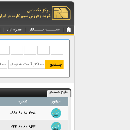
سیــــــم بــــــازار
همراه اول
نتایج جستجو
اپراتور
شماره
0991 80 80 425
0991 60 60 843