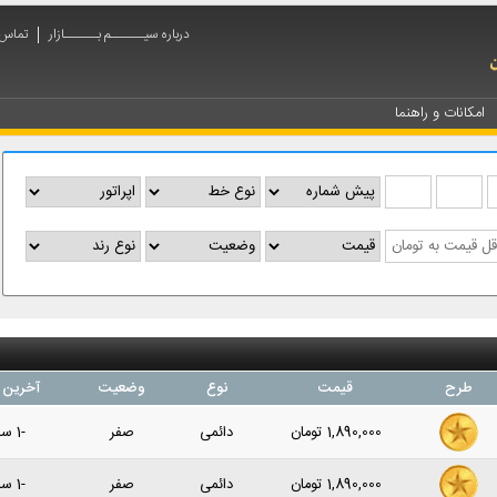
درباره سیــــــم بــــــازار
تماس ب
امکانات و راهنما
طرح
قیمت
نوع
وضعیت
آخرین 
1,890,000
تومان
دائمی
صفر
-1 سال پیش
1,890,000
تومان
دائمی
صفر
-1 سال پیش