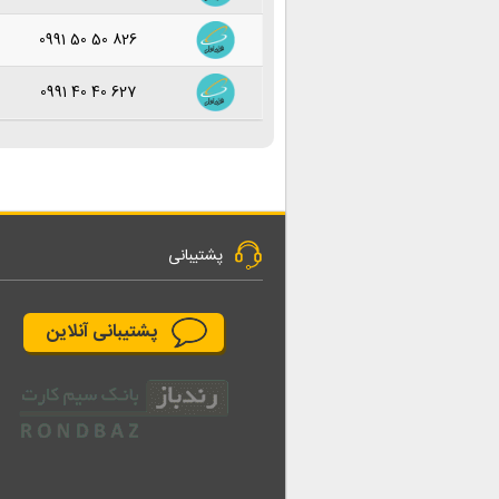
0991 50 50 826
0991 40 40 627
پشتیبانی
پشتیبانی آنلاین