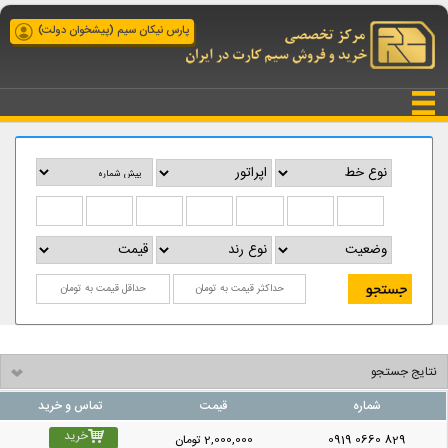
پارس نیکان سیم (پیشخوان دولت)
نتایج جستجو
شماره
قیمت
تماس و خرید
خرید
0919 0660 829
2,000,000
تومان