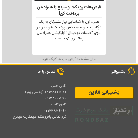
قبض‌هات رو یکجا و سریع با همراه من
پرداخت کن!
همراه اول با شناسایی نیاز مشترکان به یک
درگاه واحد و امن، بخش پرداخت قبوض را در
منوی "خدمات دیجیتال" اپلیکیشن همراه من
راه‌اندازی کرده است.
برای مشاهده آرشیو تازه ها کلیک کنید
پشتیبانی
تماس با ما
تلفن همراه:
پشتیبانی آنلاین
09128000470
(بخشی پور)
09128000470
تلفن ثابت:
02122859090
فرم تماس بافروشگاه سیمکارت سیمرغ