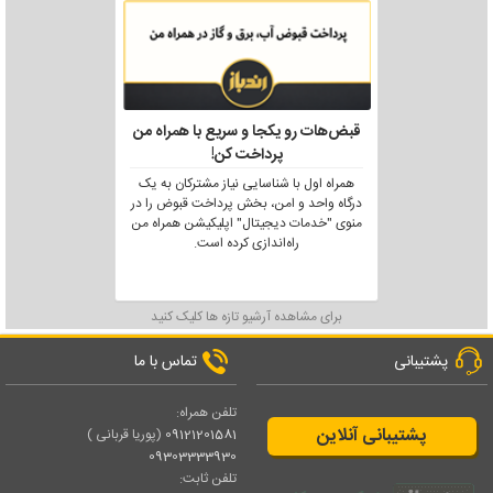
قبض‌هات رو یکجا و سریع با همراه من
پرداخت کن!
همراه اول با شناسایی نیاز مشترکان به یک
درگاه واحد و امن، بخش پرداخت قبوض را در
منوی "خدمات دیجیتال" اپلیکیشن همراه من
راه‌اندازی کرده است.
برای مشاهده آرشیو تازه ها کلیک کنید
پشتیبانی
تماس با ما
تلفن همراه:
پشتیبانی آنلاین
09121201581
(پوریا قربانی )
09303333930
تلفن ثابت: