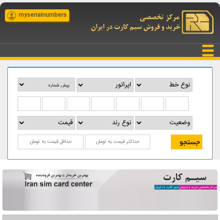
myserialnumbers