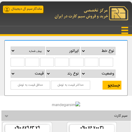
ماندگار سیم آل دیجیتال
سیم کارت
0910 879 63 79
0910 76 700 31