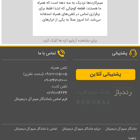
سیم‌کارت‌ها نزدیک به سه دهه است که همراه
ما هستند؛ قطعه کوچکی که ابتدا فقط برای
برقراری تماس در تلفن‌های همراه استفاده
می‌شد، اما امروز عملاً به یکی از ابزارهای
...
برای مشاهده آرشیو تازه ها کلیک کنید
پشتیبانی
تماس با ما
تلفن همراه:
پشتیبانی آنلاین
09122025005
(محمد نظری)
09034303000
تلفن ثابت:
02191014644
فرم تماس باماندگار سیم آل دیجیتال
ماندگار سیم آل دیجیتال
درباره ماندگار سیم آل دیجیتال
تماس با ماندگار سیم آل دیجیتال
راهنما