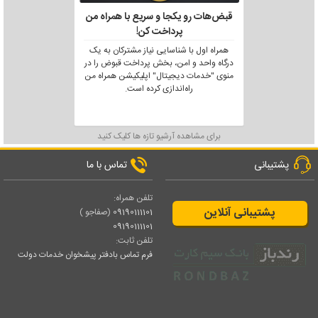
قبض‌هات رو یکجا و سریع با همراه من
پرداخت کن!
همراه اول با شناسایی نیاز مشترکان به یک
درگاه واحد و امن، بخش پرداخت قبوض را در
منوی "خدمات دیجیتال" اپلیکیشن همراه من
راه‌اندازی کرده است.
برای مشاهده آرشیو تازه ها کلیک کنید
پشتیبانی
تماس با ما
تلفن همراه:
پشتیبانی آنلاین
09190111101
(صفاجو )
09190111101
تلفن ثابت:
فرم تماس بادفتر پیشخوان خدمات دولت