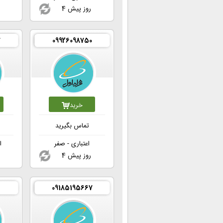
4 روز پیش
7
09926098750
خرید
تماس بگیرید
اعتباری - صفر
ا
4 روز پیش
09185195667