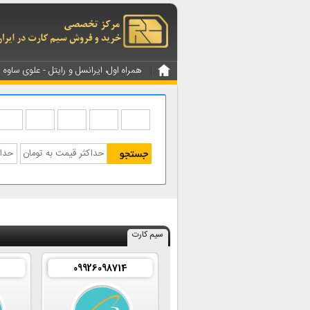
همراه اول، ایرانسل و رایتل - علوی ساوه
سیم کارت
2
09926098714