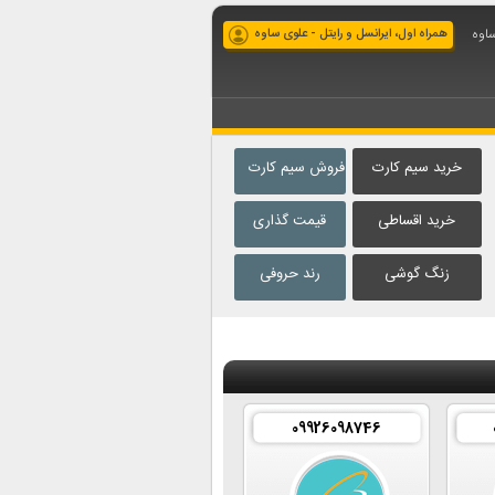
ساوه
همراه اول، ایرانسل و رایتل - علوی ساوه
خرید سیم کارت
فروش سیم کارت
خرید اقساطی
قیمت گذاری
زنگ گوشی
رند حروفی
09926098746