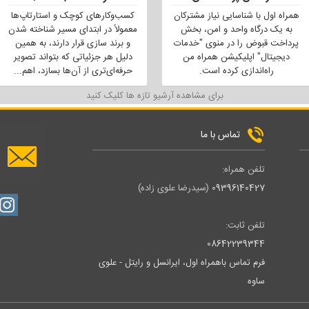
همراه اول با شناسایی نیاز مشترکان
کسب‌وکارهای کوچک و استارتاپ‌ها
به یک درگاه واحد و امن، بخش
معمولاً در ابتدای مسیر شناخته شدن
پرداخت قبوض را در منوی "خدمات
و برند سازی قرار دارند، به همین
دیجیتال" اپلیکیشن همراه من
دلیل هر جزئیاتی که بتواند تصویر
راه‌اندازی کرده است.
حرفه‌ای‌تری از آن‌ها بسازد، اهم
...
برای مشاهده آرشیو تازه ها کلیک کنید
تماس با ما
تلفن همراه:
09396140427
(سیدرضا علوی زاده)
تلفن ثابت:
08642239344
فرم تماس باهمراه اول، ایرانسل و رایتل - علوی
ساوه