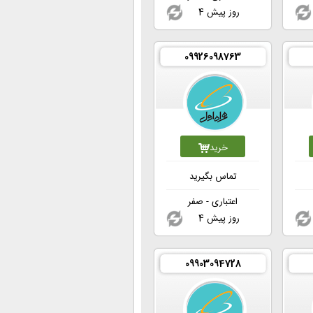
4 روز پیش
09926098763
خرید
تماس بگیرید
اعتباری - صفر
4 روز پیش
09903094728