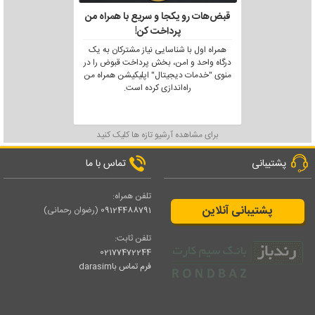
قبض‌هات رو یکجا و سریع با همراه من
پرداخت کن!
همراه اول با شناسایی نیاز مشترکان به یک
درگاه واحد و امن، بخش پرداخت قبوض را در
منوی "خدمات دیجیتال" اپلیکیشن همراه من
راه‌اندازی کرده است.
برای مشاهده آرشیو تازه ها کلیک کنید
پشتیبانی
تماس با ما
تلفن همراه:
پشتیبانی آنلاین
09124488791
(رضوان رحمانی)
تلفن ثابت:
02177472244
فرم تماس باdarasim